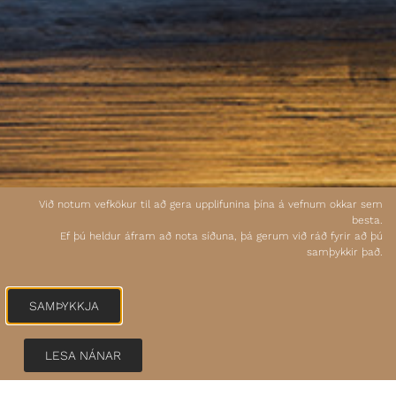
Við notum vefkökur til að gera upplifunina þína á vefnum okkar sem
besta.
Ef þú heldur áfram að nota síðuna, þá gerum við ráð fyrir að þú
samþykkir það.
SAMÞYKKJA
LESA NÁNAR