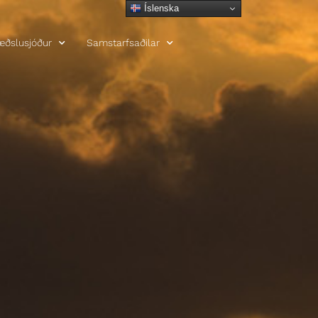
Íslenska
æðslusjóður
Samstarfsaðilar