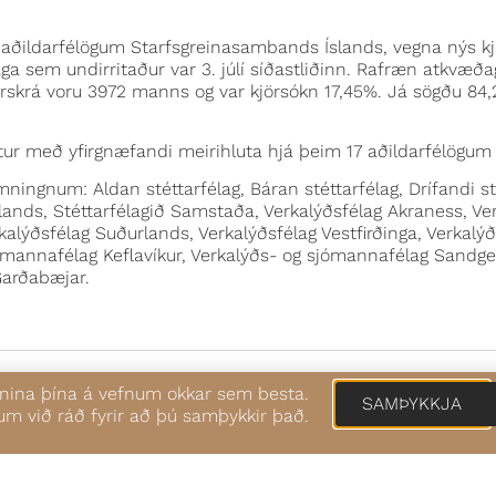
7 aðildarfélögum Starfsgreinasambands Íslands, vegna nýs 
ga sem undirritaður var 3. júlí síðastliðinn. Rafræn atkvæ
 kjörskrá voru 3972 manns og var kjörsókn 17,45%. Já sögðu 8
ur með yfirgnæfandi meirihluta hjá þeim 17 aðildarfélögum
amningnum: Aldan stéttarfélag, Báran stéttarfélag, Drífandi s
urlands, Stéttarfélagið Samstaða, Verkalýðsfélag Akraness, Ve
kalýðsfélag Suðurlands, Verkalýðsfélag Vestfirðinga, Verkal
jómannafélag Keflavíkur, Verkalýðs- og sjómannafélag Sandge
Garðabæjar.
funina þína á vefnum okkar sem besta.
SAMÞYKKJA
um við ráð fyrir að þú samþykkir það.
LIT