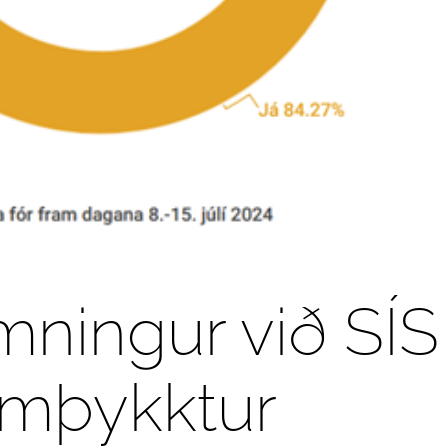
mningur við SÍS
amþykktur