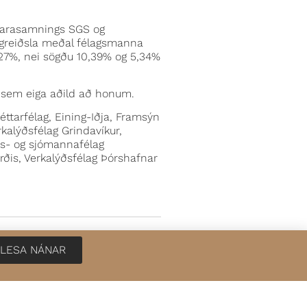
kjarasamnings SGS og
ðagreiðsla meðal félagsmanna
4,27%, nei sögðu 10,39% og 5,34%
 sem eiga aðild að honum.
téttarfélag, Eining-Iðja, Framsýn
rkalýðsfélag Grindavíkur,
ýðs- og sjómannafélag
rðis, Verkalýðsfélag Þórshafnar
NÆSTA FRÉTT
LESA NÁNAR
Deila