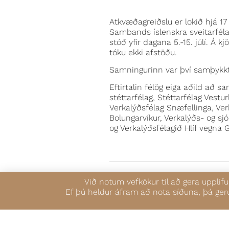
Atkvæðagreiðslu er lokið hjá 1
Sambands íslenskra sveitarféla
stóð yfir dagana 5.-15. júlí. Á
tóku ekki afstöðu.
Samningurinn var því samþykkt
Eftirtalin félög eiga aðild að s
stéttarfélag, Stéttarfélag Vest
Verkalýðsfélag Snæfellinga, Ver
Bolungarvíkur, Verkalýðs- og s
og Verkalýðsfélagið Hlíf vegna 
FYRRI FRÉTT
Við notum vefkökur til að gera uppli
Ef þú heldur áfram að nota síðuna, þá ger
TIL BAKA Í FRÉTTAYFIR