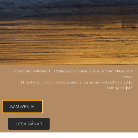
Við notum vefkökur til að gera upplifunina þína á vefnum okkar sem
besta.
Ef þú heldur áfram að nota síðuna, þá gerum við ráð fyrir að þú
samþykkir það.
SAMÞYKKJA
LESA NÁNAR